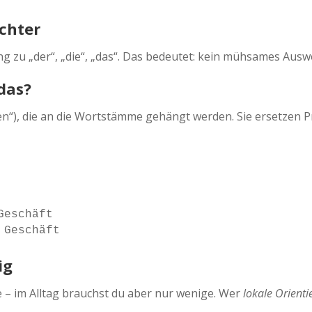
echter
g zu „der“, „die“, „das“. Das bedeutet: kein mühsames Ausw
das?
en“), die an die Wortstämme gehängt werden. Sie ersetzen Pr
eschäft

ig
e – im Alltag brauchst du aber nur wenige. Wer
lokale Orient