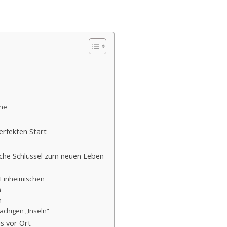
che
erfekten Start
iche Schlüssel zum neuen Leben
 Einheimischen
n
h
achigen „Inseln“
s vor Ort